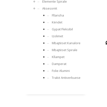
Elemente Spirale
Aksesorët
Fllansha
Këndet
Gypat Fleksibil
Izolimet
Mbajtëset Kanalore
Mbajtëset Spirale
Kllampet
Damperat
Folie Alumini
Trakë Antiverbuese