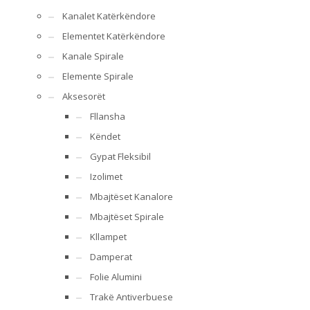
Kanalet Katërkëndore
Elementet Katërkëndore
Kanale Spirale
Elemente Spirale
Aksesorët
Fllansha
Këndet
Gypat Fleksibil
Izolimet
Mbajtëset Kanalore
Mbajtëset Spirale
Kllampet
Damperat
Folie Alumini
Trakë Antiverbuese