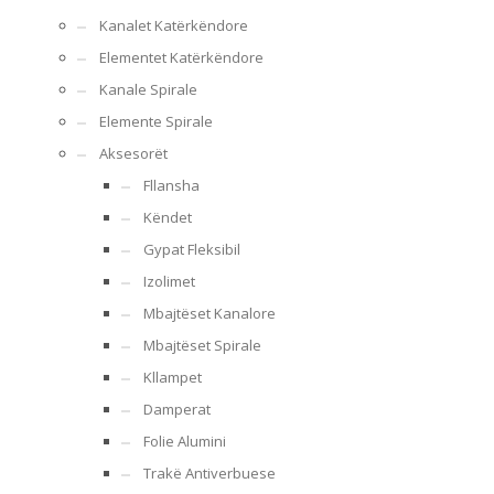
Kanalet Katërkëndore
Elementet Katërkëndore
Kanale Spirale
Elemente Spirale
Aksesorët
Fllansha
Këndet
Gypat Fleksibil
Izolimet
Mbajtëset Kanalore
Mbajtëset Spirale
Kllampet
Damperat
Folie Alumini
Trakë Antiverbuese