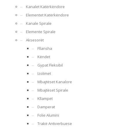
Kanalet Katërkëndore
Elementet Katërkëndore
Kanale Spirale
Elemente Spirale
Aksesorët
Fllansha
Këndet
Gypat Fleksibil
Izolimet
Mbajtëset Kanalore
Mbajtëset Spirale
Kllampet
Damperat
Folie Alumini
Trakë Antiverbuese